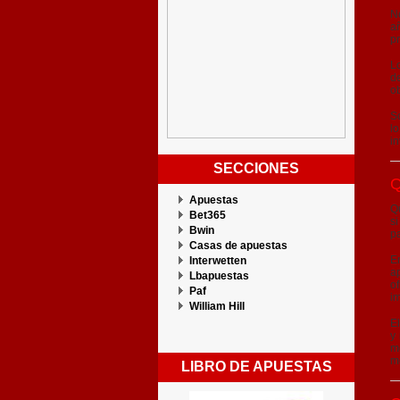
N
a
p
L
d
ob
S
l
in
SECCIONES
Q
Apuestas
Q
Bet365
s
Bwin
pa
Casas de apuestas
E
Interwetten
a
Lbapuestas
o
Paf
i
William Hill
E
y
m
m
LIBRO DE APUESTAS