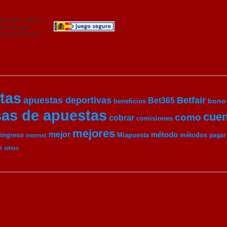
 Español. Ofrece
ada vez que
 con un maximo
tas
apuestas deportivas
Betfair
Bet365
bono
beneficios
sas de apuestas
cuen
como
cobrar
comisiones
mejores
mejor
método
ingreso
Miapuesta
métodos
pagar
internet
o
sitios