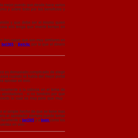
la mejor puesto que desde hace varios
es y sobre todo por los beneficios y
pinión y que debe ser el mismo quien
ra ello tenga que invertir tiempo en
e tres casas que son muy similares en
,
bet365
y
Betclic
por lo que el dinero
o es demasiado complicado de elegir
casos cuando se habla del mejor portal
ra apostar en vivo.
claramente a la cabeza en el tema de
s apostadores , si no también por que
directo lo cual es muy pero que muy
or el simple hecho de que se tiene mas
anera el apostador siempre puede tomar
 claramente a
bet365
y a
bwin
como los
uestas en vivo.