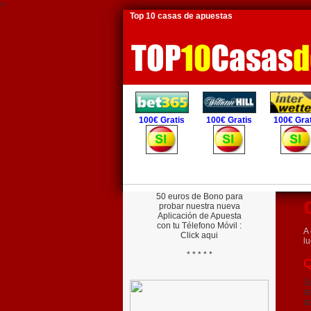
>
Top 10 casas de apuestas
100€ Gratis
100€ Gratis
100€ Grat
50 euros de Bono
para
probar nuestra nueva
Aplicación de Apuesta
con tu Télefono Móvil :
A 
Click aqui
l
* * * * *
Q
S
d
a