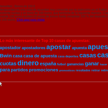
nterwetten :
Bonos de 100 €
nterapuestas es una casa de apuestas muy conocida por su patrocinio en el Futbol
xcelente cuotas y un bono de 100 euros, que funciona de la siguiente manera : C
puesta 100 euros recibes 20 euros de bonos hasta completar 100 % del deposito
e 100 euros.
Click aqui para visitar
Lo más interesante de Top 10 casas de apuestas:
apues
apostar
apostador
apostadores
apuesta
ca
casas
Bwin
casa de apuesta
casa
casa deportiva
dinero
cuotas
ganar
españa
ganancias
futbol
hacer
para
partidos
promociones
retir
resultados
pronosticos
retirar