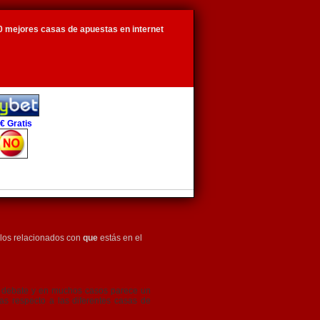
0 mejores casas de apuestas en internet
€ Gratis
culos relacionados con
que
estás en el
n debate y en muchos casos parece un
as respecto a las diferentes casas de