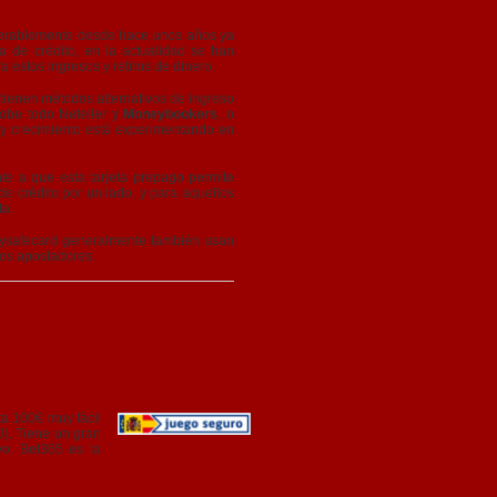
derablemente desde hace unos años ya
ta de crédito, en la actualidad se han
estos ingresos y retiros de dinero.
ienen métodos alternativos de ingreso
sobe todo Neteller y
Moneybookers
, o
 y crecimiento está experimentando en
e a que esta tarjeta prepago permite
e crédito por un lado, y para aquellos
ta.
ysafecard generalmente también usan
los apostadores.
a 100€ muy fácil
0). Tiene un gran
o. Bet365 es la