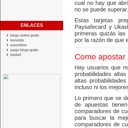
cual no hay que abri
no se puede superar
Estas tarjetas p
ENLACES
Paysafecard y Ukas
primeras quizás las
bingo online gratis
por la razón de que 
bonoloto
euromillon
juego bingo gratis
Como apostar 
lototurf
Hay usuarios que n
probabilidades alta
altas probabilidade
incluso ni los mejore
Lo primero que se de
de apuestas tiene
comparadores de cuo
para buscar la me
comparadores de cu