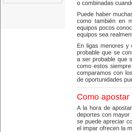
o combinadas cuando
Puede haber muchas 
como también en m
equipos pocos conoci
equipos sea realmen
En ligas menores y 
probable que se con
a ser probable que s
como estos siempre 
comparamos con los 
de oportunidades pued
Como apostar r
A la hora de apostar
deportes con mayor 
se puede apreciar c
el impar ofrecen la 