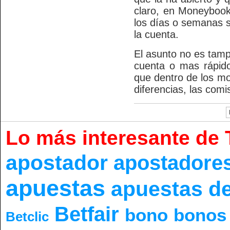
claro, en Moneybook
los días o semanas s
la cuenta.
El asunto no es tam
cuenta o mas rápid
que dentro de los mo
diferencias, las comi
Lo más interesante de 
apostador
apostadore
apuestas
apuestas de
Betfair
bono
bonos
Betclic