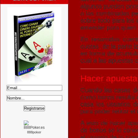
algunos pueden pen
a las combinadas pe
sobre todo para los 
entender para quien
En resumidas cuent
cuotas de la parte i
en forma de acumula
cual a las apuestas
Hacer apuestas
Cuando las casas de
como bonos resulta 
casa los usuarios 
para poder retirar el 
A esto de hacer apu
de bonos se le cono
888poker
el usuario de la cas