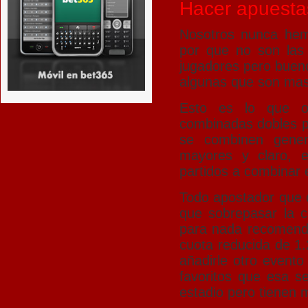
Hacer apuesta
Nosotros nunca hem
por que no son las 
jugadores pero bueno
algunas que son mas
Esto es lo que oc
combinadas dobles p
se combinen gener
mayores y claro, 
partidos a combinar 
Todo apostador que 
que sobrepasar la 
para nada recomend
cuota reducida de 1.
añadirle otro evento
favoritos que esa s
estadio pero tienen 