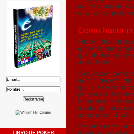
aprovecharse de esta
cosa es completamen
Como hacer com
Puede haber quien s
que en la propia cas
que dentro del pan
acumuladas.
Para hacer combina
mismo proceso que 
que ir seleccionand
parta o columna der
la ganancia potenci
a este tipo de apues
apuesta combinada.
Después es verdad 
diferente variedad 
LIBRO DE POKER