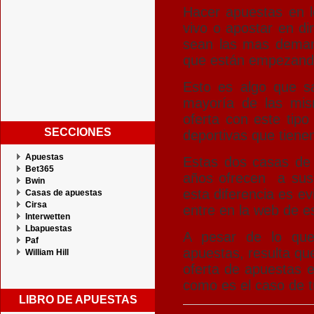
Hacer apuestas en 
vivo o apostar en di
sean las mas deman
que están empezand
Esto es algo que s
mayoría de las mis
oferta con este tip
SECCIONES
deportivas que tiene
Apuestas
Estas dos casas de
Bet365
años ofrecen a sus 
Bwin
esta diferencia es e
Casas de apuestas
Cirsa
entre en la web de es
Interwetten
Lbapuestas
A pesar de lo que
Paf
apuestas, resulta qu
William Hill
oferta de apuestas 
como es el caso de tu
LIBRO DE APUESTAS