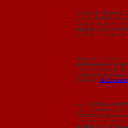
William Hill :
Bono de 100
William Hill ofrece las me
las casas de apuesta más 
experiencia y 16 000 emp
jugar 8 veces con cuotas 
LBApuestas :
Apuestas Gr
LBapuesta es la web espa
Ladbrokes de Inglaterra. 
que presenta la ventaja qu
ganancias.
Click aqui para
Paf :
Apuesta Reembolsad
Paf es una empresa finla
financiar obra sociales c
promoción muy sencilla : D
devuelve tu dinero hasta 