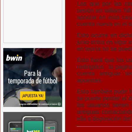
Los que por las cir
sesión en william hil
apostar en esta cas
cuenta nueva en el si
Esto ocurre en dich
junio entra en vigor 
en teoría no se pued
Esto hará que los us
redirigidos la pagi
cuenta antiguar t
apuestas.
Esto también pude h
se puede perder el d
los usuarios tienen
antiguas contactan
ella a disposición del 