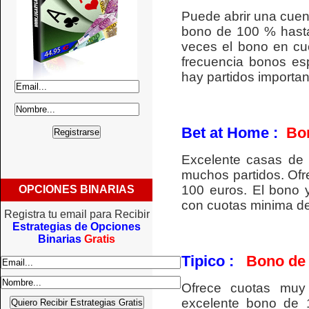
Puede abrir una cuen
bono de 100 % hast
veces el bono en cu
frecuencia bonos es
hay partidos importa
Bet at Home :
Bon
Excelente casas de
muchos partidos. Of
100 euros. El bono 
OPCIONES BINARIAS
con cuotas minima d
Registra tu email para Recibir
Estrategias de Opciones
Binarias
Gratis
Tipico :
Bono de 
Ofrece cuotas muy
excelente bono de 