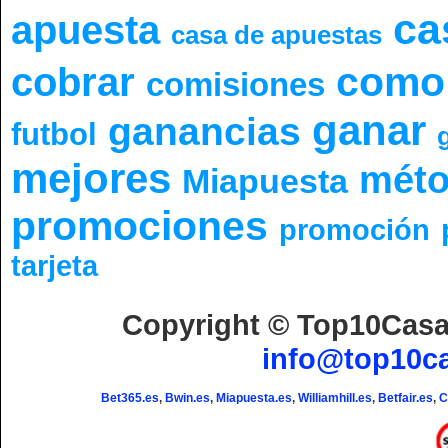
ca
apuesta
casa de apuestas
como
cobrar
comisiones
ganar
ganancias
futbol
mejores
mét
Miapuesta
promociones
promoción
tarjeta
Copyright © Top10Casa
info@top10c
Bet365.es
,
Bwin.es
,
Miapuesta.es
,
Williamhill.es
,
Betfair.es
,
C