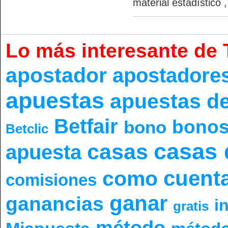
material estadístico 
Lo más interesante de 
apostador
apostadore
apuestas
apuestas de
Betfair
bono
bono
Betclic
casas 
casas
apuesta
cuent
como
comisiones
ganar
ganancias
i
gratis