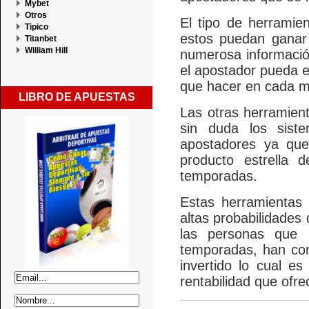
Mybet
Otros
El tipo de herramie
Tipico
estos puedan ganar
Titanbet
William Hill
numerosa informació
el apostador pueda 
que hacer en cada 
LIBRO DE APUESTAS
Las otras herramien
sin duda los sist
apostadores ya que
producto estrella
temporadas.
Estas herramientas 
altas probabilidades
las personas que h
temporadas, han con
invertido lo cual e
rentabilidad que ofr