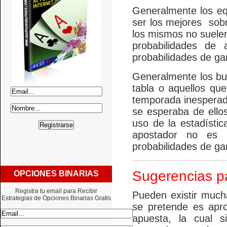
Generalmente los eq
ser los mejores sobr
los mismos no suelen
probabilidades de 
probabilidades de ga
Generalmente los bu
tabla o aquellos qu
temporada inesperad
se esperaba de ell
uso de la estadísti
apostador no es q
probabilidades de ga
Sugerencias p
OPCIONES BINARIAS
Registra tu email para Recibir
Pueden existir muc
Estrategias de Opciones Binarias
Gratis
se pretende es apr
apuesta, la cual 