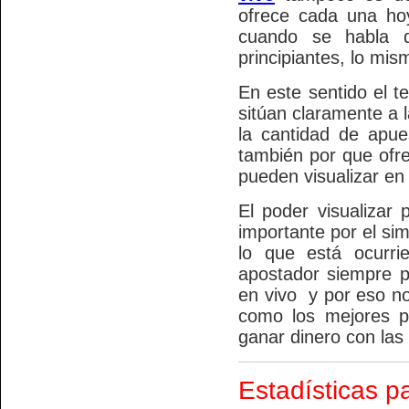
ofrece cada una ho
cuando se habla d
principiantes, lo mis
En este sentido el 
sitúan claramente a 
la cantidad de apue
también por que of
pueden visualizar en
El poder visualizar
importante por el si
lo que está ocurri
apostador siempre p
en vivo y por eso 
como los mejores p
ganar dinero con las
Estadísticas p