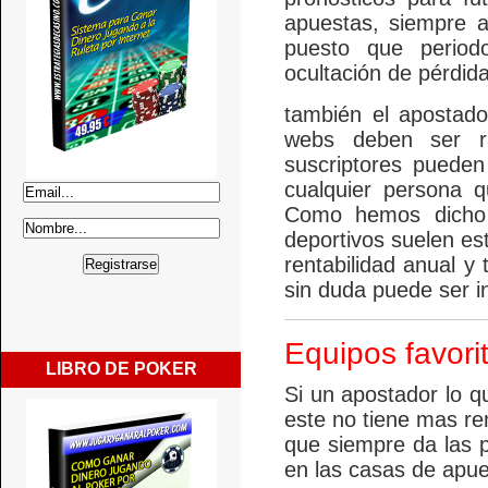
apuestas, siempre a
puesto que period
ocultación de pérdida
también el apostado
webs deben ser ra
suscriptores pueden
cualquier persona 
Como hemos dicho a
deportivos suelen es
rentabilidad anual y
sin duda puede ser in
Equipos favori
LIBRO DE POKER
Si un apostador lo q
este no tiene mas rem
que siempre da las p
en las casas de apue