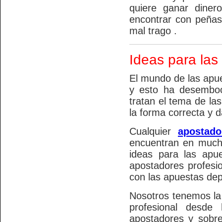
quiere ganar diner
encontrar con peñas
mal trago .
Ideas para las
El mundo de las apue
y esto ha desembo
tratan el tema de la
la forma correcta y 
Cualquier
apostado
encuentran en mucha
ideas para las apu
apostadores profesi
con las apuestas dep
Nosotros tenemos la 
profesional desde
apostadores y sobre