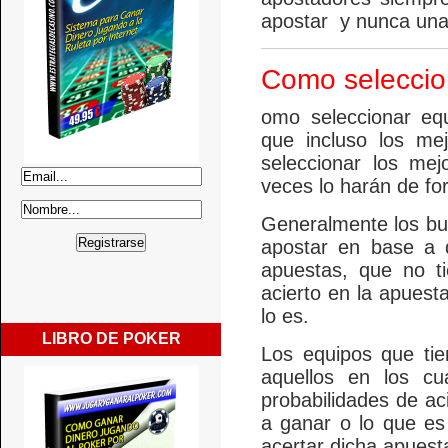
apostar y nunca una 
Como seleccio
omo seleccionar eq
que incluso los me
seleccionar los me
veces lo harán de fo
Generalmente los bu
apostar en base a 
apuestas, que no t
acierto en la apues
lo es.
LIBRO DE POKER
Los equipos que tie
aquellos en los c
probabilidades de ac
a ganar o lo que es
acertar dicha apuest