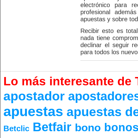
electrónico para r
profesional además
apuestas y sobre tod
Recibir esto es tot
nada tiene comprom
declinar el seguir 
para todos los nuev
Lo más interesante de 
apostador
apostadore
apuestas
apuestas de
Betfair
bono
bono
Betclic