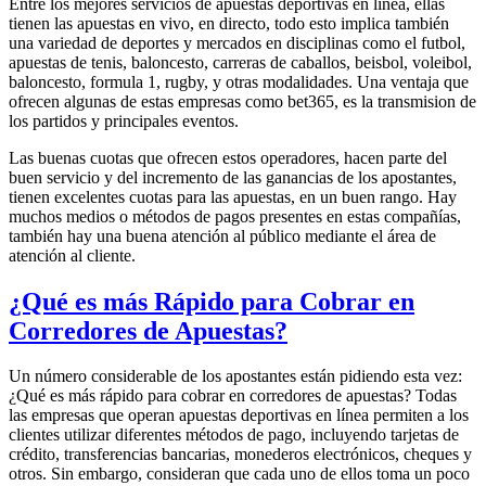
Entre los mejores servicios de apuestas deportivas en línea, ellas
tienen las apuestas en vivo, en directo, todo esto implica también
una variedad de deportes y mercados en disciplinas como el futbol,
apuestas de tenis, baloncesto, carreras de caballos, beisbol, voleibol,
baloncesto, formula 1, rugby, y otras modalidades. Una ventaja que
ofrecen algunas de estas empresas como bet365, es la transmision de
los partidos y principales eventos.
Las buenas cuotas que ofrecen estos operadores, hacen parte del
buen servicio y del incremento de las ganancias de los apostantes,
tienen excelentes cuotas para las apuestas, en un buen rango. Hay
muchos medios o métodos de pagos presentes en estas compañías,
también hay una buena atención al público mediante el área de
atención al cliente.
¿Qué es más Rápido para Cobrar en
Corredores de Apuestas?
Un número considerable de los apostantes están pidiendo esta vez:
¿Qué es más rápido para cobrar en corredores de apuestas? Todas
las empresas que operan apuestas deportivas en línea permiten a los
clientes utilizar diferentes métodos de pago, incluyendo tarjetas de
crédito, transferencias bancarias, monederos electrónicos, cheques y
otros. Sin embargo, consideran que cada uno de ellos toma un poco