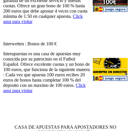
garantia de un excelente servicio y buenas
cuotas. Ofrece un gran bono de 100 % hasta
200 euros que debe apostar 4 veces con cuota
mínima de 1.50 en cualquier apuesta.
Click
aqui para visitar
Interwetten :
Bonos de 100 €
Interapuestas es una casa de apuestas muy
conocida por su patrocinio en el Futbol
Español. Ofrece excelente cuotas y un bono de
100 euros, que funciona de la siguiente manera
: Cada vez que apuesta 100 euros recibes 20
euros de bonos hasta completar 100 % del
deposito con un maximo de 100 euros.
Click
aqui para visitar
CASA DE APUESTAS PARA APOSTADORES NO