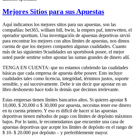
Mejores Sitios para sus Apuestas
Aquí indicamos los mejores sitios para sus apuestas, son las
compañías: bet365, william hill, bwin, la empres paf, interwetten, el
operador sportium. Una investigación de apuestas deportivas sirvió
para encontrar los mejores con altos límites de apuestas, nos dimos
cuenta de que los mejores comparten algunas cualidades. Cuanto
más de las siguientes 9cualidades un sportsbook posee, el mejor
usted puede sentirse sobre apostar las sumas grandes de dinero allí.
TENGA EN CUENTA: que no estamos cubriendo las cualidades
básicas que cada empresa de apuesta debe poseer. Esto incluye
cualidades tales como licencia, integridad, términos justos, soporte
sensible, y así sucesivamente. Debe ir sin decir que apostar en un
libro deshonesto hace todo lo demás que decimos irrelevante.
Estas empresas tienen límites bancarios altos. Si quieres apostar $
10,000, $ 20,000 o $ 30,000 por apuesta, necesitas tener ese dinero
en tu cuenta primero. Y eso es difícil de hacer si las apuestas
deportivas tienen métodos de pago con límites de depósito máximos
bajos. Por lo tanto, le recomendamos que encuentre una casa de
apuestas deportivas que acepte los límites de depósito en el rango de
$ 10- $ 20.000 por depósito – y preferiblemente mayor.