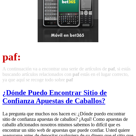
paf:
A continuación va a encontrar una serie de artículos de
paf
, si estás
buscando artículos relacionados con
paf
estás en el lugar correcto,
ya que aquí se recoge todo sobre
paf
¿Dónde Puedo Encontrar Sitio de
Confianza Apuestas de Caballos?
La pregunta que muchos nos hacen es: ¿Dónde puedo encontrar
sitio de confianza apuestas de caballos? ¡Aquí! Como apuestas de
caballo aficionados nosotros mismos sabemos lo difícil que es
encontrar un sitio web de apuestas que puede confiar. Usted quiere
asegurarse antes de depositar cualquiera de su dinero que el sitio que