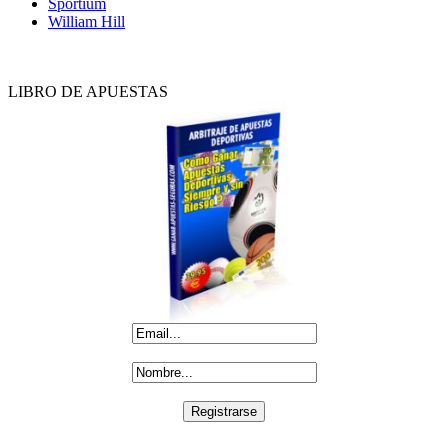
Sportium
William Hill
LIBRO DE APUESTAS