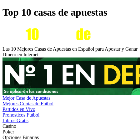
Top 10 casas de apuestas
Las 10 Mejores Casas de Apuestas en Español para Apostar y Ganar
Dinero en Internet
Mejor Casa de Apuestas
Mejores Cuotas de Futbol
Partidos en Vivo
Pronosticos Futbol
Libros Gratis
Casino
Poker
Opciones Binarias