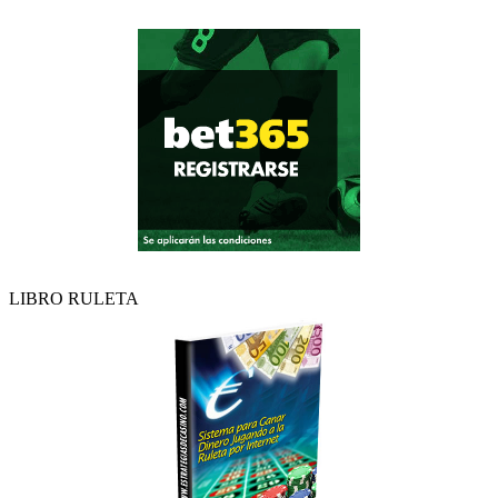
LIBRO RULETA