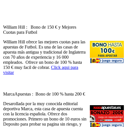
William Hill :
Bono de 150 € y Mejores
Cuotas para Futbol
William Hill ofrece las mejores cuotas para las
apuestas de Futbol. Es una de las casas de
apuesta más antigua y tradicional de Inglaterra
con 70 años de experiencia y 16 000
empleados. Ofrece un bono de 100 % hasta
150 € muy facil de cobrar.
Click aqui para
visitar
MarcaApuestas :
Bono de 100 % hasta 200 €
Desarollada por la muy conocida editorial
deportiva Marca, esta casa de apuesta cuenta
con la licencia española. Ofrece dos
promociones. Primero un bono de 10 euros sin
Deposito para probar su pagina sin riesgo, y