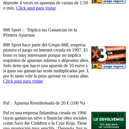
déposito 4 veces en apuestas de cuotas de 1.50
o más.
Click aqui para visitar
888 Sport :
Triplica tus Ganancias en la
Primera Apuestas
888 Sport hace parte del Grupo 888, empresa
pionera el juego en internet creada en 1997. El
bono es muy interesante porque no implica
requisitos de apuestas mínima o dépositos altos.
Solo tiene que hacer una apuesta de 10 euros y
si gana sus ganancias serán multiplicadas por 3,
por lo tanto vale la pena apostar en cuotas altas.
Click aqui para visitar
Paf :
Apuesta Reembolsada de 20 € (100 %)
Paf es una empresa finlandesa creada en 1966
cuyas ganancias sirve a financiar obra sociales
como Save the Children o la Cruz Roja. Tiene
una promoción muy sencilla : Deposita, haz tu