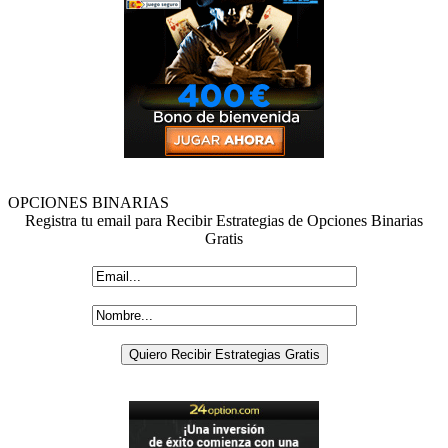
OPCIONES BINARIAS
Registra tu email para Recibir
Estrategias de Opciones Binarias
Gratis