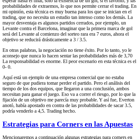
esperar hasta el final, sólo la existencia de un gol, si el favorito, y las
probabilidades de extraemos, lo que nos permite cerrar el trading. En
mi opinión, esta técnica es muy buena para los que se inician en el
trading, que no necesita un estudio tan intenso como los demás. La
mayor desventaja es algunos partidos cerrados, por ejemplo, un
Levante contra el Barcelona, imaginar que la primera marca de gol
será del Levante al comienzo del sorteo rara era 7 euros, ahora el
objetivo se reducirá drásticamente a 3 / 3.5.
En otras palabras, la negociación no tiene éxito. Por lo tanto, yo le
aconsejo que nunca lo hacen sentar las probabilidades más de 3,70
La responsabilidad es enorme. El peor escenario en esta técnica es el
0- 0.
Aquí está un ejemplo de una empresa comercial que no estaba
seguro de que pudiera tomar perder el partido. Pero el análisis del
tiempo de los dos equipos, que llegaron a una conclusión, ambos
necesitan para ganar el juego. Eso va a correr el riesgo, por lo que la
fijación de un objetivo me parecía muy probable. Y así fue, Everton
anotó, había apostado en contra de las probabilidades de sacar 3.5,
podría venderlo a 4,5. Trading hecho.
Estrategias para Corners en las Apuestas
Mencionaremos a continuación algunas estrategias para corners en