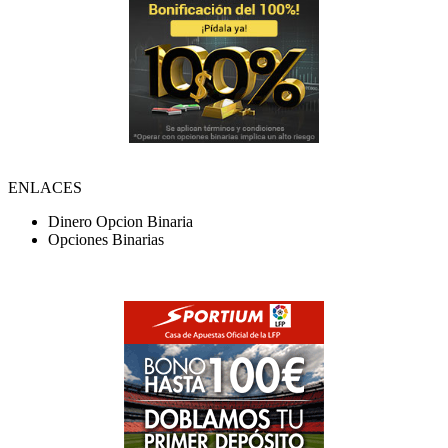
ENLACES
Dinero Opcion Binaria
Opciones Binarias