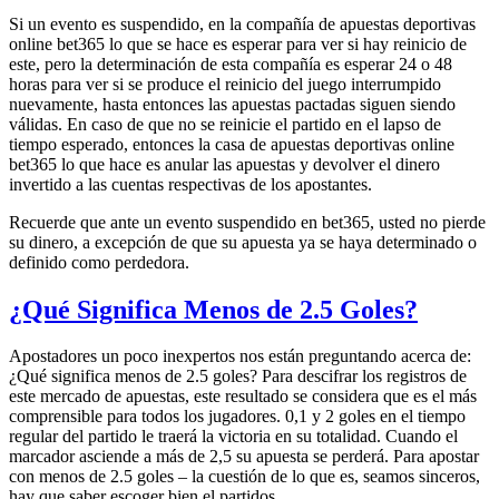
Si un evento es suspendido, en la compañía de apuestas deportivas
online bet365 lo que se hace es esperar para ver si hay reinicio de
este, pero la determinación de esta compañía es esperar 24 o 48
horas para ver si se produce el reinicio del juego interrumpido
nuevamente, hasta entonces las apuestas pactadas siguen siendo
válidas. En caso de que no se reinicie el partido en el lapso de
tiempo esperado, entonces la casa de apuestas deportivas online
bet365 lo que hace es anular las apuestas y devolver el dinero
invertido a las cuentas respectivas de los apostantes.
Recuerde que ante un evento suspendido en bet365, usted no pierde
su dinero, a excepción de que su apuesta ya se haya determinado o
definido como perdedora.
¿Qué Significa Menos de 2.5 Goles?
Apostadores un poco inexpertos nos están preguntando acerca de:
¿Qué significa menos de 2.5 goles? Para descifrar los registros de
este mercado de apuestas, este resultado se considera que es el más
comprensible para todos los jugadores. 0,1 y 2 goles en el tiempo
regular del partido le traerá la victoria en su totalidad. Cuando el
marcador asciende a más de 2,5 su apuesta se perderá. Para apostar
con menos de 2.5 goles – la cuestión de lo que es, seamos sinceros,
hay que saber escoger bien el partidos.