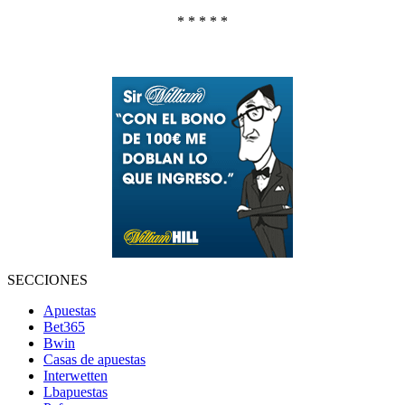
* * * * *
SECCIONES
Apuestas
Bet365
Bwin
Casas de apuestas
Interwetten
Lbapuestas