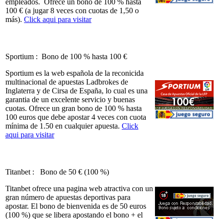
empleados. Ofrece un bono de 100 % hasta
100 € (a jugar 8 veces con cuotas de 1,50 o
más).
Click aqui para visitar
Sportium :
Bono de 100 % hasta 100 €
Sportium es la web española de la reconicida
multinacional de apuestas Ladbrokes de
Inglaterra y de Cirsa de España, lo cual es una
garantia de un excelente servicio y buenas
cuotas. Ofrece un gran bono de 100 % hasta
100 euros que debe apostar 4 veces con cuota
mínima de 1.50 en cualquier apuesta.
Click
aqui para visitar
Titanbet :
Bono de 50 € (100 %)
Titanbet ofrece una pagina web atractiva con un
gran número de apuestas deportivas para
apostar. El bono de bienvenida es de 50 euros
(100 %) que se libera apostando el bono + el