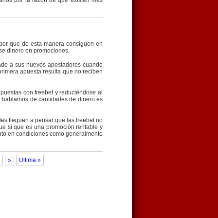
arios por la razón de que existen mas
 por que de esta manera consiguen en
rse dinero en promociones.
lado a sus nuevos apostadores cuando
primera apuesta resulta que no reciben
apuestas con freebet y reduciéndose al
i hablamos de cantidades de dinero es
es lleguen a pensar que las freebet no
ue si que es una promoción rentable y
anto en condiciones como generalmente
»
Ultima »