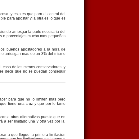
 cosa y esta es que para el control del
ble para apostar y la otra es lo que es
iendo arriesgar la parte necesaria del
ades o porcentajes mucho mas pequeños
los buenos apostadores a la hora de
ue no arriesgan mas de un 3% del mismo
l caso de los menos conservadores, y
ere decir que no se puedan conseguir
cer para que no lo limiten mas pero
ue tiene una cruz y que por lo tanto
carse otras alternativas puesto que en
rá a ser limitado una y otra vez por la
rar a que llegue la primera limitación