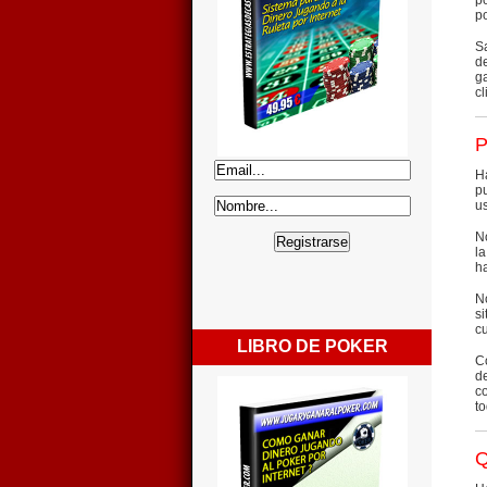
po
p
S
d
g
cl
P
H
p
u
N
la
ha
N
s
c
LIBRO DE POKER
C
d
c
to
Q