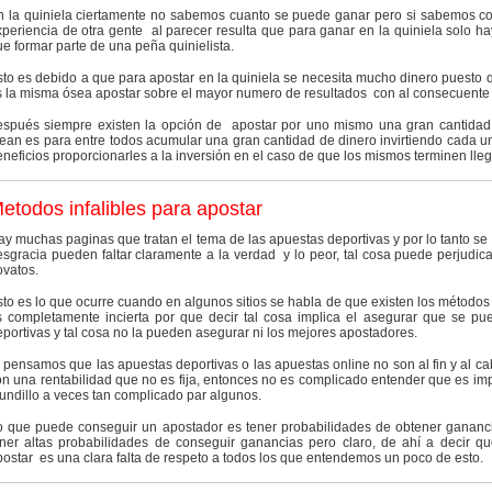
n la quiniela ciertamente no sabemos cuanto se puede ganar pero si sabemos c
xperiencia de otra gente al parecer resulta que para ganar en la quiniela solo h
e formar parte de una peña quinielista.
sto es debido a que para apostar en la quiniela se necesita mucho dinero puesto q
s la misma ósea apostar sobre el mayor numero de resultados con al consecuente c
espués siempre existen la opción de apostar por uno mismo una gran cantidad d
rean es para entre todos acumular una gran cantidad de dinero invirtiendo cada u
eneficios proporcionarles a la inversión en el caso de que los mismos terminen lle
etodos infalibles para apostar
ay muchas paginas que tratan el tema de las apuestas deportivas y por lo tanto s
esgracia pueden faltar claramente a la verdad y lo peor, tal cosa puede perjudi
ovatos.
to es lo que ocurre cuando en algunos sitios se habla de que existen los métodos 
s completamente incierta por que decir tal cosa implica el asegurar que se 
eportivas y tal cosa no la pueden asegurar ni los mejores apostadores.
i pensamos que las apuestas deportivas o las apuestas online no son al fin y al c
on una rentabilidad que no es fija, entonces no es complicado entender que es im
undillo a veces tan complicado par algunos.
o que puede conseguir un apostador es tener probabilidades de obtener gananci
ener altas probabilidades de conseguir ganancias pero claro, de ahí a decir qu
postar es una clara falta de respeto a todos los que entendemos un poco de esto.