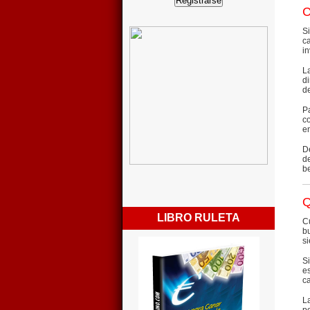
C
S
ca
i
L
d
d
P
c
e
D
d
b
Q
LIBRO RULETA
C
b
s
S
es
c
L