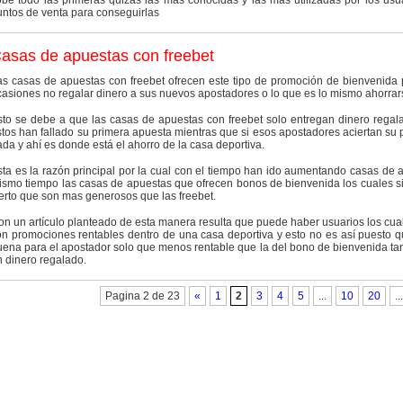
obe todo las primeras quizás las mas conocidas y las mas utilizadas por los usu
untos de venta para conseguirlas
asas de apuestas con freebet
as casas de apuestas con freebet ofrecen este tipo de promoción de bienvenida
casiones no regalar dinero a sus nuevos apostadores o lo que es lo mismo ahorra
sto se debe a que las casas de apuestas con freebet solo entregan dinero rega
stos han fallado su primera apuesta mientras que si esos apostadores aciertan su 
da y ahí es donde está el ahorro de la casa deportiva.
sta es la razón principal por la cual con el tiempo han ido aumentando casas de 
ismo tiempo las casas de apuestas que ofrecen bonos de bienvenida los cuales s
ierto que son mas generosos que las freebet.
on un artículo planteado de esta manera resulta que puede haber usuarios los cual
on promociones rentables dentro de una casa deportiva y esto no es así puesto q
uena para el apostador solo que menos rentable que la del bono de bienvenida t
n dinero regalado.
Pagina 2 de 23
«
1
2
3
4
5
...
10
20
...