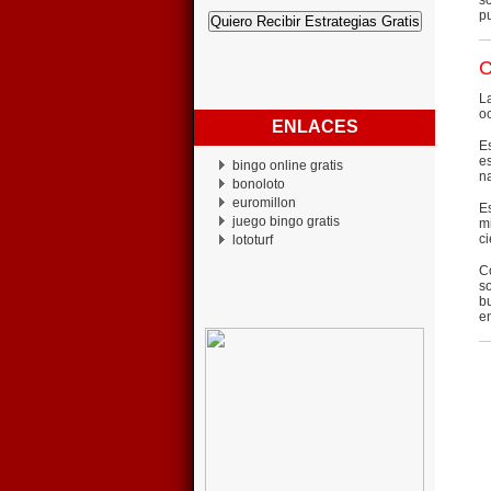
s
p
C
L
o
ENLACES
E
e
bingo online gratis
na
bonoloto
euromillon
E
juego bingo gratis
m
c
lototurf
C
s
b
e