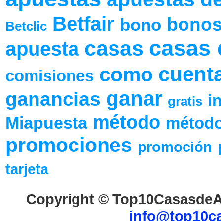
Betfair
bono
bono
Betclic
casas 
casas
apuesta
cuent
como
comisiones
ganar
ganancias
i
gratis
método
Miapuesta
métod
promociones
promoción
tarjeta
Copyright © Top10Casasde
info@top10c