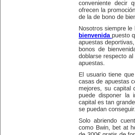
conveniente decir
ofrecen la promoción
de la de bono de bie
Nosotros siempre le
bienvenida
puesto q
apuestas deportivas, 
bonos de bienvenida
doblarse respecto al
apuestas.
El usuario tiene que
casas de apuestas c
mejores, su capital
puede disponer la i
capital es tan grand
se puedan conseguir
Solo abriendo cuen
como Bwin, bet at h
de 300€ gratis de fo