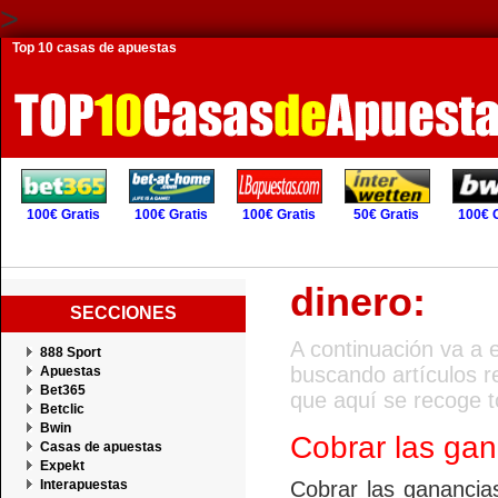
>
Top 10 casas de apuestas
100€ Gratis
100€ Gratis
100€ Gratis
50€ Gratis
100€ G
dinero:
SECCIONES
A continuación va a 
888 Sport
buscando artículos 
Apuestas
Bet365
que aquí se recoge 
Betclic
Bwin
Cobrar las ga
Casas de apuestas
Expekt
Interapuestas
Cobrar las ganancia