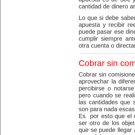
cantidad de dinero an
Lo que si debe saber
apuesta y recibir re
puede pasar ese dine
cumplir siempre an
otra cuenta o direct
Cobrar sin co
Cobrar sin comisione
aprovechar la difer
percibirse o notars
pero cuando se real
las cantidades que 
son para nada escas
Es por esto que el 
ser otro de los obj
que se puede llegar 