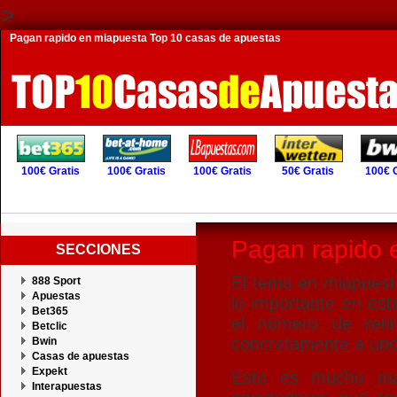
>
Pagan rapido en miapuesta
Top 10 casas de apuestas
100€ Gratis
100€ Gratis
100€ Gratis
50€ Gratis
100€ G
Pagan rapido 
SECCIONES
El tema en miapuesta
888 Sport
Apuestas
lo importante en es
Bet365
el número de reti
Betclic
concretamente a uno
Bwin
Casas de apuestas
Expekt
Esto es mucho ma
Interapuestas