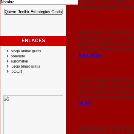
superior a 1,50. Además, 
jugadores actuales cuand
Bet at Home :
Bono de 10
Excelente casas de a
ENLACES
partidos. Ofrece un bono
el deposito debe ser apo
bingo online gratis
para visitar
bonoloto
euromillon
juego bingo gratis
lototurf
Tipico :
Bono de 100 € (
Ofrece cuotas muy favora
100 % hasta 100 € que so
cuotas de 2 o más (única
visitar
Interapuestas :
Bonos de 
Interapuestas es una casa