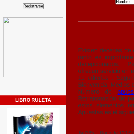
Existen decenas de
tanto es important
decepcionados. Pa
ofrecen servicio en 
10 criterios : Segu
Bienvenida
, Medios d
Número de
apues
Retransmisión de pa
LIBRO RULETA
estos elementos e
Apuestas
es el siguie
Bet365 :
Bono de 100 € 