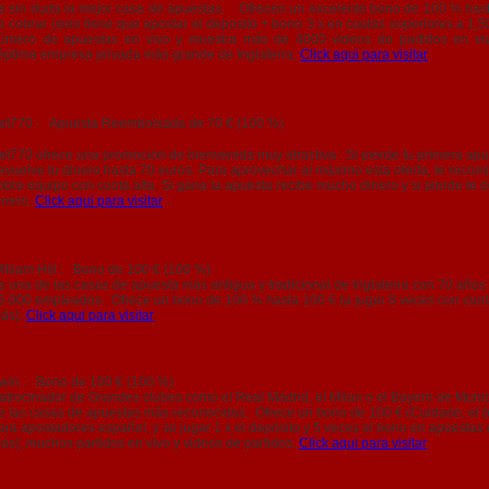
s sin duda la mejor casa de apuestas. Ofrecen un excelente bono de 100 % hast
e cobrar (solo tiene que apostar el deposito + bono 3 x en cuotas superiores a 1,5
úmero de apuestas en vivo y muestra más de 4000 videos de partidos en viv
éptima empresa privada más grande de Inglaterra.
Click aqui para visitar
et770 :
Apuesta Reembolsada de 70 € (100 %)
et770 ofrece una promoción de bienvenida muy atractiva : Si pierde tu primera apu
evuelve tu dinero hasta 70 euros. Para aprovechar al máximo esta oferta, te recom
obre equipo con cuota alta. Si gana la apuesta recibe mucho dinero y si pierde te 
inero.
Click aqui para visitar
illiam Hill :
Bono de 100 € (100 %)
s una de las casas de apuesta más antigua y tradicional de Inglaterra con 70 años
6 000 empleados. Ofrece un bono de 100 % hasta 100 € (a jugar 8 veces con cuot
ás).
Click aqui para visitar
win :
Bono de 100 € (100 %)
atrocinador de Grandes clubes como el Real Madrid, el Milan o el Bayern de Muni
e las casas de apuestas más reconocidas. Ofrece un bono de 100 € (Cuidado, el 
ara apostadores español, y se jugar 1 x el depósito y 5 veces el bono en apuestas 
ás), muchos partidos en vivo y videos de partidos.
Click aqui para visitar