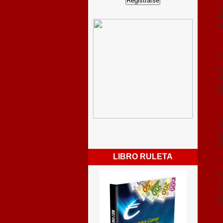
E
d
n
s
B
B
d
s
d
W
E
1
m
LIBRO RULETA
B
P
d
p
m