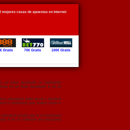
0 mejores casas de apuestas en internet
€ Gratis
70€ Gratis
100€ Gratis
en un buen apostador es totalmente
tirse en un buen apostador si no se
ue el apostador debe reunir o dominar
todos lo sinónimos que suelen hacer o
a pensarse puesto que el no dominarla
que si no se controlan las emociones