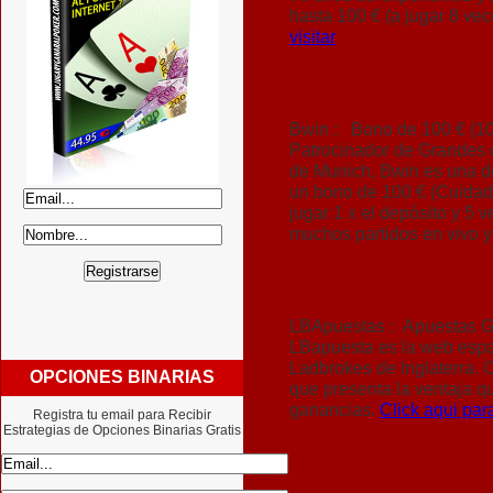
hasta 100 € (a jugar 8 ve
visitar
Bwin :
Bono de 100 € (1
Patrocinador de Grandes c
de Munich, Bwin es una d
un bono de 100 € (Cuidado
jugar 1 x el depósito y 5 
muchos partidos en vivo y
LBApuestas :
Apuestas Gr
LBapuesta es la web espa
Ladbrokes de Inglaterra. 
OPCIONES BINARIAS
que presenta la ventaja qu
ganancias.
Click aqui para
Registra tu email para Recibir
Estrategias de Opciones Binarias
Gratis