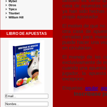
tambien es cierto 
Mybet
casa de apuestas se
Otros
Tipico
ya han sido hechas o
Titanbet
propio apostador.
William Hill
El motivo de que no 
otra casa de apues
LIBRO DE APUESTAS
cerradas para manej
puede hacer una vez
en circulacion.
El manejo de las c
exclusivamente de es
cuando una apuesta h
jugador, la apuest
excepcion.
Etiquetas:
anular
,
ap
Inscribase p