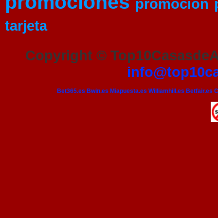
promociones
promoción
tarjeta
Copyright © Top10Casasde
info@top10c
Bet365.es
Bwin.es
Miapuesta.es
Williamhill.es
Betfair.es
C