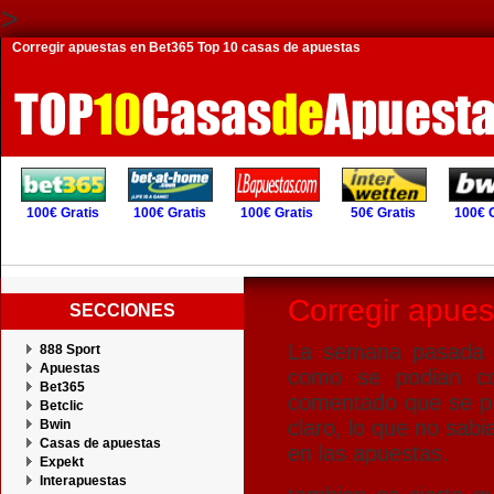
>
Corregir apuestas en Bet365
Top 10 casas de apuestas
100€ Gratis
100€ Gratis
100€ Gratis
50€ Gratis
100€ G
Corregir apue
SECCIONES
La semana pasada n
888 Sport
Apuestas
como se podian co
Bet365
comentado que se po
Betclic
claro, lo que no sab
Bwin
Casas de apuestas
en las apuestas.
Expekt
Interapuestas