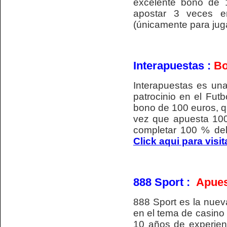
excelente bono de 
apostar 3 veces 
(únicamente para jug
Interapuestas :
Bo
Interapuestas es un
patrocinio en el Fut
bono de 100 euros, q
vez que apuesta 100
completar 100 % de
Click aqui para visit
888 Sport :
Apues
888 Sport es la nuev
en el tema de casino
10 años de experien