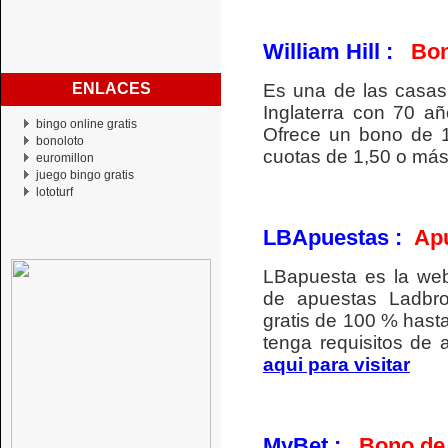
William Hill :
Bon
ENLACES
Es una de las casas
Inglaterra con 70 a
bingo online gratis
Ofrece un bono de 
bonoloto
cuotas de 1,50 o más
euromillon
juego bingo gratis
lototurf
LBApuestas :
Apu
LBapuesta es la web
de apuestas Ladbro
gratis de 100 % hast
tenga requisitos de 
aqui para visitar
MyBet :
Bono de 