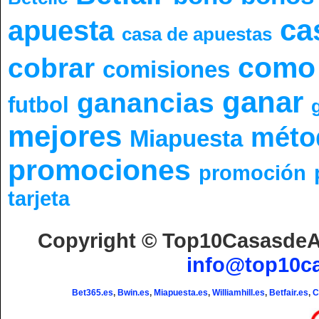
ca
apuesta
casa de apuestas
como
cobrar
comisiones
ganar
ganancias
futbol
mejores
méto
Miapuesta
promociones
promoción
tarjeta
Copyright © Top10Casasde
info@top10c
Bet365.es
,
Bwin.es
,
Miapuesta.es
,
Williamhill.es
,
Betfair.es
,
C