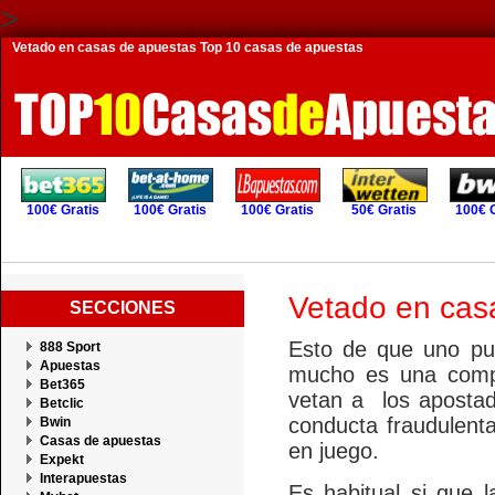
>
Vetado en casas de apuestas
Top 10 casas de apuestas
100€ Gratis
100€ Gratis
100€ Gratis
50€ Gratis
100€ G
Vetado en cas
SECCIONES
Esto de que uno pu
888 Sport
Apuestas
mucho es una compl
Bet365
vetan a los apostad
Betclic
conducta fraudulen
Bwin
Casas de apuestas
en juego.
Expekt
Interapuestas
Es habitual si que 