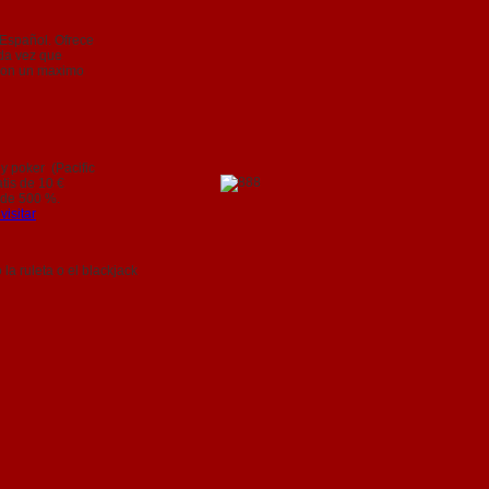
 Español. Ofrece
ada vez que
 con un maximo
y poker (Pacific
tis de 10 €
o de 500 %.
visitar
a ruleta o el blackjack