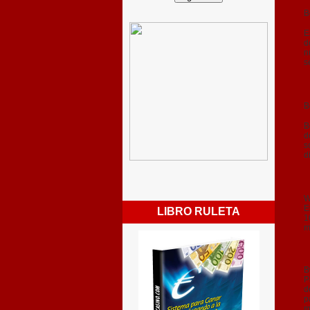
B
E
d
n
s
B
B
d
s
d
W
E
LIBRO RULETA
1
m
B
P
d
p
m