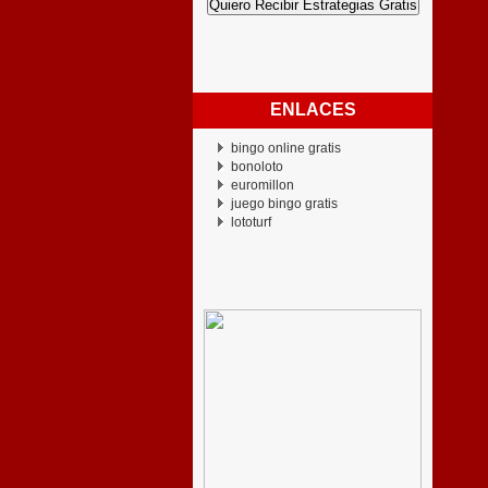
ENLACES
bingo online gratis
bonoloto
euromillon
juego bingo gratis
lototurf