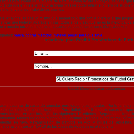
espués para cobrar de la cuenta de Neteller como ocurre en paypal se tiene que 
abiendo que en Neteller hay una forma mas de poder retirar el dinero de su cuent
teller envía al domicilio de los clientes.
teller al final es casi lo mismo que paypal solo que con la diferencia que paypal
ientras que Neteller aparece en casi todos ellos y eso que no es la mejor banca e
ue a nuestro juicio la mejor es una que se conoce o llama como Moneybookers.
tiquetas:
banca
,
cobrar
,
métodos
,
Neteller
,
pagar
,
para que sirve
Inscribase para Recibir Pronósticos de Fútb
Las 10 Mejores Casas de Apuestas
xisten decenas de
casas de apuestas
pero todas no son iguales. Por lo tanto es 
uenta para no salir decepcionados. Para definir las 10 mejores casas de apue
emos tomado en consideración los siguientes 10 criterios : Seguridad, Honesti
ienvenida
, Medios de pagos disponibles, Facilidad y rapidez de los retiros, Núme
puestas en vivo, Retransmisión de partidos en vivo y límites de apuestas
onsideración nuestro
TOP 10 de las Casas de Apuestas
es el siguiente :