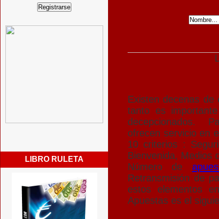
Existen decenas de
tanto es important
decepcionados. Pa
ofrecen servicio en 
10 criterios : Segu
Bienvenida
, Medios d
LIBRO RULETA
Número de
apues
Retransmisión de pa
estos elementos e
Apuestas
es el siguie