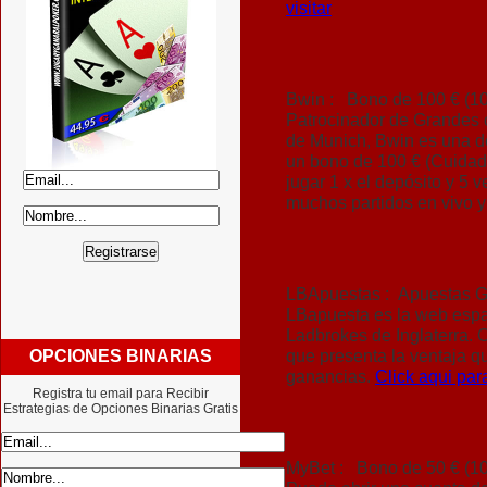
visitar
Bwin :
Bono de 100 € (1
Patrocinador de Grandes c
de Munich, Bwin es una d
un bono de 100 € (Cuidado
jugar 1 x el depósito y 5 
muchos partidos en vivo y
LBApuestas :
Apuestas Gr
LBapuesta es la web espa
Ladbrokes de Inglaterra. 
que presenta la ventaja qu
OPCIONES BINARIAS
ganancias.
Click aqui para
Registra tu email para Recibir
Estrategias de Opciones Binarias
Gratis
MyBet :
Bono de 50 € (1