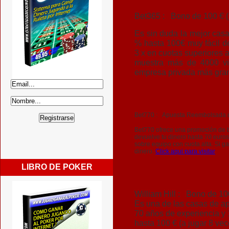
Bet365 :
Bono de 100 € 
Es sin duda la mejor ca
% hasta 100€ muy fácil de
3 x en cuotas superiores 
muestra más de 4000 vi
empresa privada más gran
Bet770 :
Apuesta Reembolsada d
Bet770 ofrece una promoción de bi
devuelve tu dinero hasta 70 euros
sobre equipo con cuota alta. Si g
dinero.
Click aqui para visitar
LIBRO DE POKER
William Hill :
Bono de 10
Es una de las casas de ap
70 años de experiencia y
hasta 100 € (a jugar 8 ve