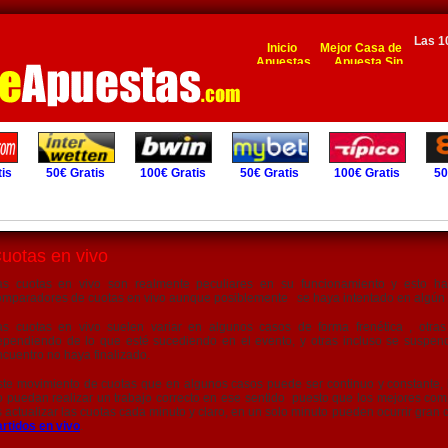
Las 1
Inicio
Mejor Casa de
Apuestas
Apuesta Sin
Riesgos
Partidos en
vivo
Pronosticos de
Futbol
Libros Gratis
Casino
Poker
Opciones Binarias
is
50€ Gratis
100€ Gratis
50€ Gratis
100€ Gratis
50
uotas en vivo
as cuotas en vivo son realmente peculiares en su funcionamiento y esto h
omparadores de cuotas en vivo aunque posiblemente se haya intentado en algún
as cuotas en vivo suelen variar en algunos casos de forma frenética , otr
ependiendo de lo que esté sucediendo en el evento, y otras incluso se suspend
ncuentro no haya finalizado.
ste movimiento de cuotas que en algunos casos puede ser continuo y constante,
o puedan realizar un trabajo correcto en ese sentido puesto que los mejores co
 actualizar las cuotas cada minuto y claro, en un solo minuto pueden ocurrir gran 
artidos en vivo
.