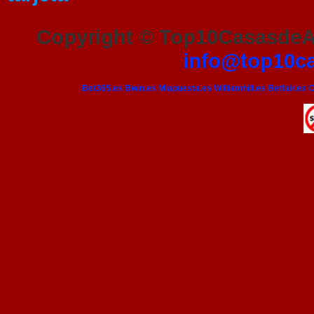
Copyright © Top10Casasde
info@top10c
Bet365.es
Bwin.es
Miapuesta.es
Williamhill.es
Betfair.es
C