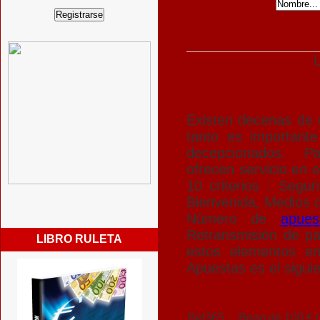
Existen decenas de
tanto es important
decepcionados. Pa
ofrecen servicio en 
10 criterios : Segu
Bienvenida
, Medios d
Número de
apues
Retransmisión de pa
LIBRO RULETA
estos elementos e
Apuestas
es el siguie
Bet365 :
Bono de 100 € 