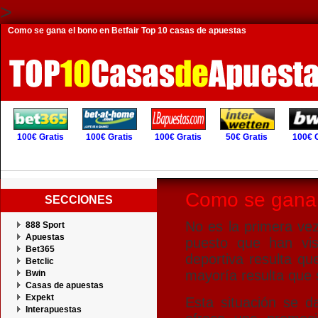
>
Como se gana el bono en Betfair
Top 10 casas de apuestas
100€ Gratis
100€ Gratis
100€ Gratis
50€ Gratis
100€ G
Como se gana 
SECCIONES
No es la primera ve
888 Sport
Apuestas
puesto que han vis
Bet365
deportiva resulta q
Betclic
mayoría resulta que 
Bwin
Casas de apuestas
Expekt
Esta situación se 
Interapuestas