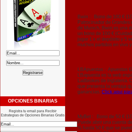
Bwin :
Bono de 100 € (1
Patrocinador de Grandes c
de Munich, Bwin es una d
un bono de 100 € (Cuidado
jugar 1 x el depósito y 5 
muchos partidos en vivo y
LBApuestas :
Apuestas Gr
LBapuesta es la web espa
Ladbrokes de Inglaterra. 
que presenta la ventaja qu
ganancias.
Click aqui para
OPCIONES BINARIAS
Registra tu email para Recibir
Estrategias de Opciones Binarias
Gratis
MyBet :
Bono de 50 € (1
Puede abrir una cuenta de
% hasta 50 € que se pued