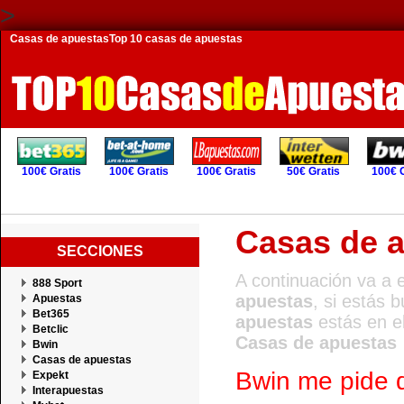
>
Casas de apuestas
Top 10 casas de apuestas
100€ Gratis
100€ Gratis
100€ Gratis
50€ Gratis
100€ G
Casas de a
SECCIONES
A continuación va a 
888 Sport
apuestas
, si estás 
Apuestas
Bet365
apuestas
estás en el
Betclic
Casas de apuestas
Bwin
Casas de apuestas
Bwin me pide 
Expekt
Interapuestas