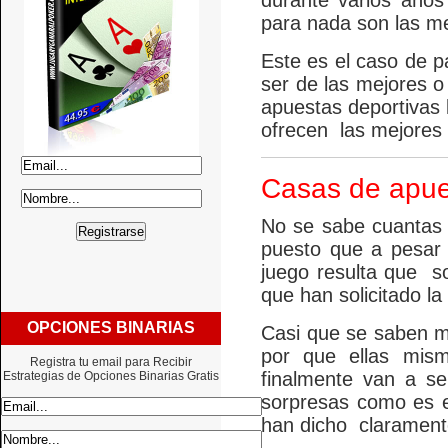
durante varios años
para nada son las m
Este es el caso de p
ser de las mejores o
apuestas deportivas 
ofrecen las mejores
Casas de apue
No se sabe cuantas 
puesto que a pesar
juego resulta que s
que han solicitado la
OPCIONES BINARIAS
Casi que se saben m
por que ellas mis
Registra tu email para Recibir
finalmente van a s
Estrategias de Opciones Binarias
Gratis
sorpresas como es el
han dicho clarament