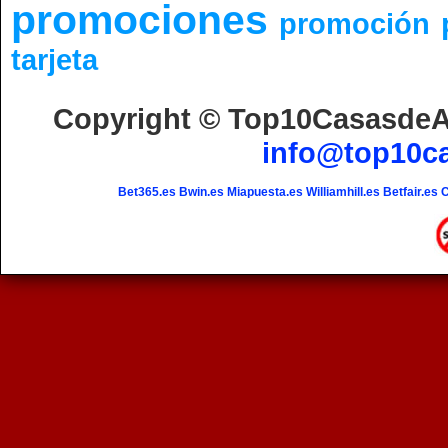
promociones
promoción
tarjeta
Copyright © Top10Casasde
info@top10c
Bet365.es
Bwin.es
Miapuesta.es
Williamhill.es
Betfair.es
C