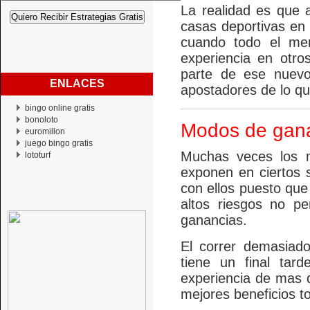
La realidad es que 
casas deportivas en
cuando todo el mer
experiencia en otr
parte de ese nuev
ENLACES
apostadores de lo qu
bingo online gratis
bonoloto
Modos de gana
euromillon
juego bingo gratis
Muchas veces los 
lototurf
exponen en ciertos 
con ellos puesto qu
altos riesgos no p
ganancias.
El correr demasiad
tiene un final tar
experiencia de mas 
mejores beneficios t