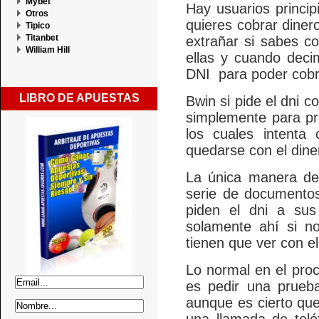
Mybet
Hay usuarios princi
Otros
quieres cobrar diner
Tipico
Titanbet
extrañar si sabes c
William Hill
ellas y cuando deci
DNI para poder cobr
LIBRO DE APUESTAS
Bwin si pide el dni 
simplemente para pr
los cuales intenta
quedarse con el dine
La única manera de 
serie de documentos
piden el dni a su
solamente ahí si n
tienen que ver con el
Lo normal en el proc
es pedir una prueb
aunque es cierto qu