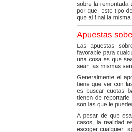
sobre la remontada d
por que este tipo d
que al final la mism
Apuestas sobe
Las apuestas sobr
favorable para cualq
una cosa es que sea
sean las mismas senc
Generalmente el ap
tiene que ver con la
es buscar cuotas b
tienen de reportarl
son las que le puede
A pesar de que esa
casos, la realidad
escoger cualquier a