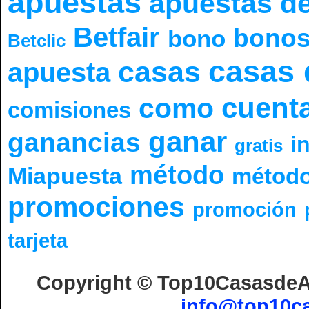
apuestas
apuestas de
Betfair
bono
bono
Betclic
casas 
casas
apuesta
cuent
como
comisiones
ganar
ganancias
i
gratis
método
Miapuesta
métod
promociones
promoción
tarjeta
Copyright © Top10Casasde
info@top10c