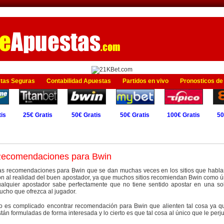
de Apuestas
tas Seguras
Contabilidad Apuestas
Partidos en vivo
Pronosticos de
is
25€ Gratis
50€ Gratis
50€ Gratis
100€ Gratis
50
ecomendaciones para Bwin
as recomendaciones para Bwin que se dan muchas veces en los sitios que hablan
on al realidad del buen apostador, ya que muchos sitios recomiendan Bwin como 
ualquier apostador sabe perfectamente que no tiene sentido apostar en una s
ucho que ofrezca al jugador.
o es complicado encontrar recomendación para Bwin que alienten tal cosa ya 
tán formuladas de forma interesada y lo cierto es que tal cosa al único que le perj