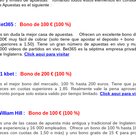
ivo y límites de apuestas. Tomando todos estos elementos en consi
e Apuestas es el siguiente :
et365 :
Bono de 100 € (100 %)
s sin duda la mejor casa de apuestas. Ofrecen un excelente bono 
00€ muy fácil de cobrar (solo tiene que apostar el deposito + bono
uperiores a 1,50). Tiene un gran número de apuestas en vivo y m
000 videos de partidos en vivo. Bet365 es la séptima empresa priv
e Inglaterra.
Click aqui para visitar
1 kbet :
Bono de 200 € (100 %)
s el mejor bono del mercado, 100 % hasta 200 euros. Tiene que ju
eces en cuotas superiores a 1.85. Realmente vale la pena aprove
ronto porque solo estara valido por tiempo limitado.
Click aqui para vi
illiam Hill :
Bono de 100 € (100 %)
s una de las casas de apuesta más antigua y tradicional de Inglater
e experiencia y 16 000 empleados. Ofrece un bono de 100 % hasta 10
eces con cuotas de 1,50 o más) y uno bono gratis de 15 € para pro