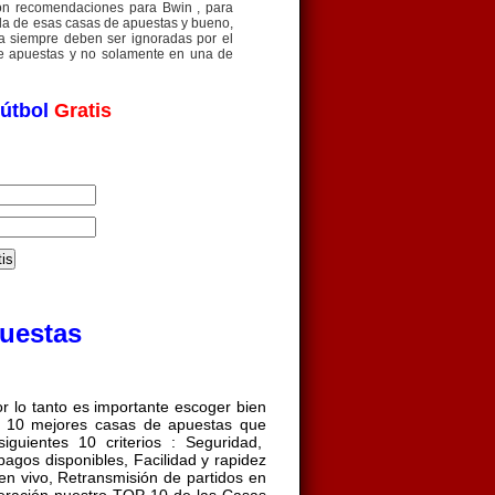
con recomendaciones para Bwin , para
sola de esas casas de apuestas y bueno,
a siempre deben ser ignoradas por el
de apuestas y no solamente en una de
Fútbol
Gratis
uestas
r lo tanto es importante escoger bien
as 10 mejores casas de apuestas que
guientes 10 criterios : Seguridad,
pagos disponibles, Facilidad y rapidez
n vivo, Retransmisión de partidos en